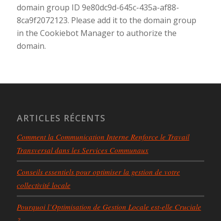
domain group ID 9e80dc9d-645c-435a-af88-
8ca9f2072123. Please add it to the domain group
in the Cookiebot Manager to authorize the
domain.
ARTICLES RÉCENTS
Comment la Communication Interne Renforce le Travail
Transversal dans les Services Communaux
Conseils essentiels pour optimiser la gestion de votre
collectivité locale
Pourquoi l’Optimisation de Gestion Locale est-elle Cruciale
?